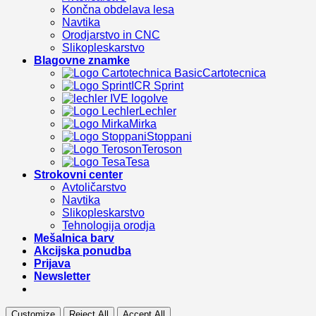
Končna obdelava lesa
Navtika
Orodjarstvo in CNC
Slikopleskarstvo
Blagovne znamke
Cartotecnica
ICR Sprint
Ive
Lechler
Mirka
Stoppani
Teroson
Tesa
Strokovni center
Avtoličarstvo
Navtika
Slikopleskarstvo
Tehnologija orodja
Mešalnica barv
Akcijska ponudba
Prijava
Newsletter
Customize
Reject All
Accept All