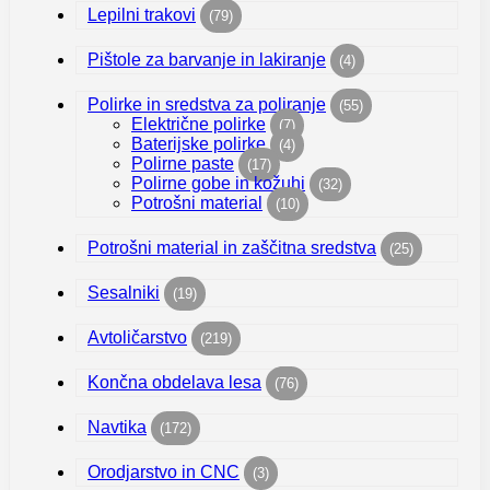
Lepilni trakovi
(79)
Pištole za barvanje in lakiranje
(4)
Polirke in sredstva za poliranje
(55)
Električne polirke
(7)
Baterijske polirke
(4)
Polirne paste
(17)
Polirne gobe in kožuhi
(32)
Potrošni material
(10)
Potrošni material in zaščitna sredstva
(25)
Sesalniki
(19)
Avtoličarstvo
(219)
Končna obdelava lesa
(76)
Navtika
(172)
Orodjarstvo in CNC
(3)