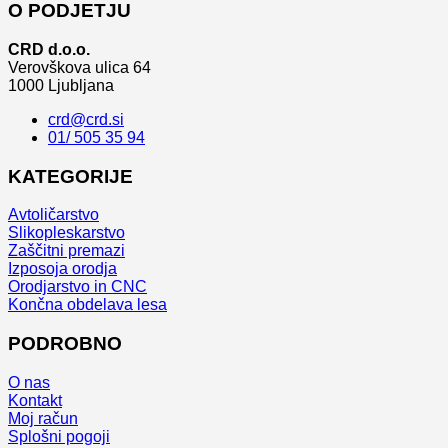
O PODJETJU
CRD d.o.o.
Verovškova ulica 64
1000 Ljubljana
crd@crd.si
01/ 505 35 94
KATEGORIJE
Avtoličarstvo
Slikopleskarstvo
Zaščitni premazi
Izposoja orodja
Orodjarstvo in CNC
Končna obdelava lesa
PODROBNO
O nas
Kontakt
Moj račun
Splošni pogoji