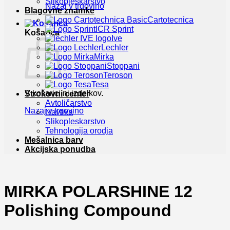
Slikopleskarstvo
Nazaj v trgovino
Blagovne znamke
Cartotecnica
ICR Sprint
Košarica
Ive
Lechler
Mirka
Stoppani
Teroson
Tesa
V košarici ni izdelkov.
Strokovni center
Avtoličarstvo
Nazaj v trgovino
Navtika
Slikopleskarstvo
Tehnologija orodja
Mešalnica barv
Akcijska ponudba
MIRKA POLARSHINE 12
Polishing Compound