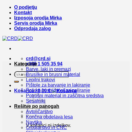
Skoči
O podjetju
na
Kontakt
vsebino
Izposoja orodja Mirka
Servis orodja Mirka
Odprodaja zalog
crd@crd.si
Kategorije
+386 1 505 35 94
Barve, laki in premazi
Išči:
Brusilke in brusni material
Lepilni trakovi
Pištole za barvanje in lakiranje
Polirke in sredstva za poliranje
Košarica /
0,00
€
Potrošni material in zaščitna sredstva
Sesalniki
Rešitve po panogah
Avtoličarstvo
Končna obdelava lesa
Navtika
V košarici ni izdelkov.
Orodjarstvo in CNC