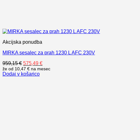
Akcijska ponudba
MIRKA sesalec za prah 1230 L AFC 230V
Izvirna
Trenutna
959,15
€
575,49
€
cena
cena
že od
10,47 €
na mesec
Dodaj v košarico
je
je:
bila:
575,49 €.
959,15 €.