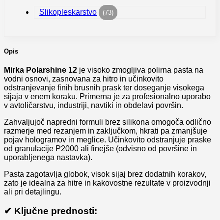
Slikopleskarstvo
(73)
Opis
Mirka Polarshine 12
je visoko zmogljiva polirna pasta na
vodni osnovi, zasnovana za hitro in učinkovito
odstranjevanje finih brusnih prask ter doseganje visokega
sijaja v enem koraku. Primerna je za profesionalno uporabo
v avtoličarstvu, industriji, navtiki in obdelavi površin.
Zahvaljujoč napredni formuli brez silikona omogoča odlično
razmerje med rezanjem in zaključkom, hkrati pa zmanjšuje
pojav hologramov in meglice. Učinkovito odstranjuje praske
od granulacije P2000 ali finejše (odvisno od površine in
uporabljenega nastavka).
Pasta zagotavlja globok, visok sijaj brez dodatnih korakov,
zato je idealna za hitre in kakovostne rezultate v proizvodnji
ali pri detajlingu.
✔ Ključne prednosti: