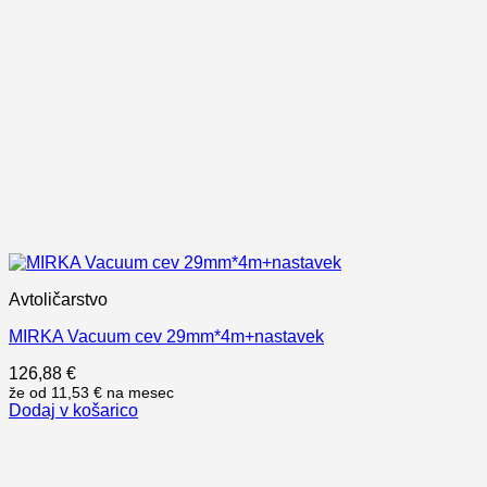
Avtoličarstvo
MIRKA Vacuum cev 29mm*4m+nastavek
126,88
€
že od
11,53 €
na mesec
Dodaj v košarico