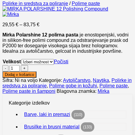
Polirke in sredstva za poliranje
/
Polirne paste
Cenovni
29,55
€
–
83,75
€
razpon:
Mirka Polarshine 12 polirna pasta
je enostopenjski, vodni
od
in silikon-free polirni compound za odstranjevanje prask od
29,55 €
P2000 ter doseganje visokega sijaja brez hologramov.
do
Idealna za avtoličarstvo, gelcoat in industrijske površine.
83,75 €
Velikost
Počisti
MIRKA
POLARSHINE
Dodaj v košarico
12
Šifra:
Ni na voljo
Kategorije:
Avtoličarstvo
,
Navtika
,
Polirke in
Polishing
sredstva za poliranje
,
Polirne gobe in kožuhi
,
Polirne paste
,
Compound
Polirne paste in šamponi
Blagovna znamka:
Mirka
količina
Kategorije izdelkov
Barve, laki in premazi
(110)
Brusilke in brusni material
(133)