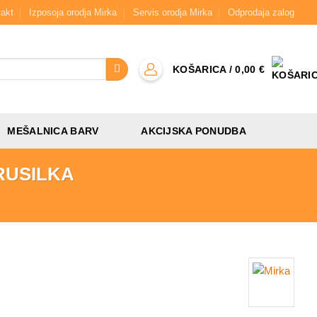
akt
Izposoja orodja Mirka
Servis orodja Mirka
Odprodaja zalog
KOŠARICA /
0,00
€
MEŠALNICA BARV
AKCIJSKA PONUDBA
BRUSILKA