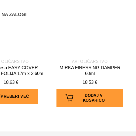
I NA ZALOGI
TOLIČARSTVO
AVTOLIČARSTVO
Tesa EASY COVER
MIRKA FINESSING DAMPER
FOLIJA 17m x 2,60m
60ml
18,63
€
18,53
€
DODAJ V
PREBERI VEČ
KOŠARICO