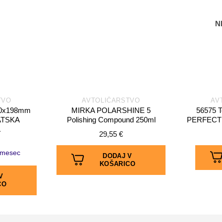
N
TVO
AVTOLIČARSTVO
AV
0x198mm
MIRKA POLARSHINE 5
56575 
ATSKA
Polishing Compound 250ml
PERFECT 
A
29,55
€
mesec
DODAJ V
KOŠARICO
V
CO