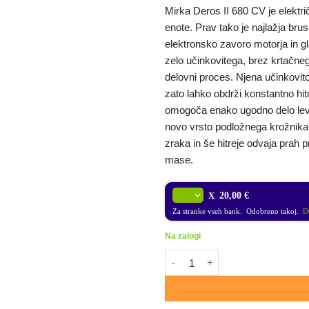
Mirka Deros II 680 CV je elektr
enote. Prav tako je najlažja brus
elektronsko zavoro motorja in gla
zelo učinkovitega, brez krtačne
delovni proces. Njena učinkovit
zato lahko obdrži konstantno hit
omogoča enako ugodno delo levi
novo vrsto podložnega krožnika,
zraka in še hitreje odvaja prah p
mase.
X
20,00 €
Za stranke vseh bank. Odobreno takoj.
Do
Na zalogi
MIRKA DEROS II 680CV 150mm 