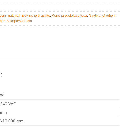
rusni material
,
Električne brusilke
,
Končna obdelava lesa
,
Navtika
,
Orodje in
nje
,
Slikopleskarstvo
i)
 W
-240 VAC
0mm
0-10.000 rpm