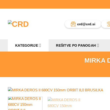
Skoči
na
vsebino
crd@crd.si
KATEGORIJE
REŠITVE PO PANOGAH
MIRKA D