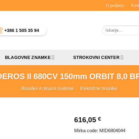
O podjetju
Kont
Išči:
+386 1 505 35 94
BLAGOVNE ZNAMKE
STROKOVNI CENTER
EROS II 680CV 150mm ORBIT 8,0 
Brusilke in brusni material
/
Električne brusilke
616,05
€
Mirka code:
MID6804044