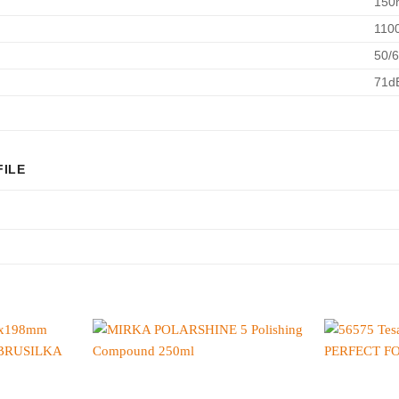
15
110
50/
71d
FILE