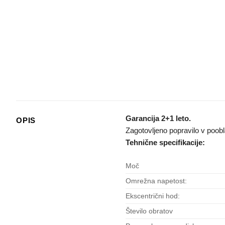
Garancija 2+1 leto.
OPIS
Zagotovljeno popravilo v poo
Tehnične specifikacije:
Moč
Omrežna napetost:
Ekscentrični hod:
Število obratov