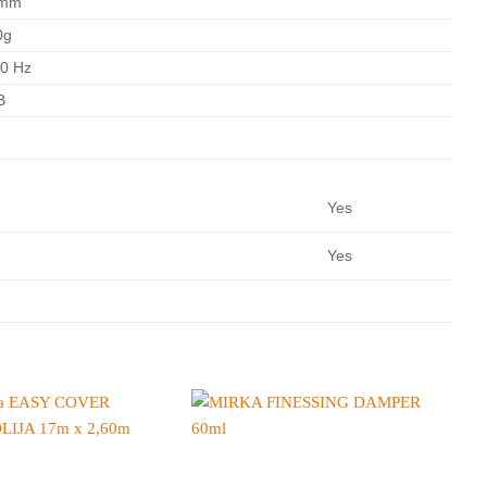
0mm
0g
60 Hz
B
Yes
Yes