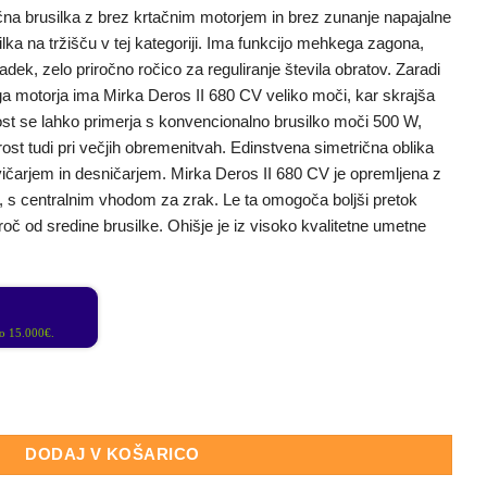
ična brusilka z brez krtačnim motorjem in brez zunanje napajalne
ilka na tržišču v tej kategoriji. Ima funkcijo mehkega zagona,
dek, zelo priročno ročico za reguliranje števila obratov. Zaradi
ga motorja ima Mirka Deros II 680 CV veliko moči, kar skrajša
ost se lahko primerja s konvencionalno brusilko moči 500 W,
rost tudi pri večjih obremenitvah. Edinstvena simetrična oblika
čarjem in desničarjem. Mirka Deros II 680 CV je opremljena z
 s centralnim vhodom za zrak. Le ta omogoča boljši pretok
roč od sredine brusilke. Ohišje je iz visoko kvalitetne umetne
 15.000€.
ORBIT 8,0 BRUSILKA količina
DODAJ V KOŠARICO