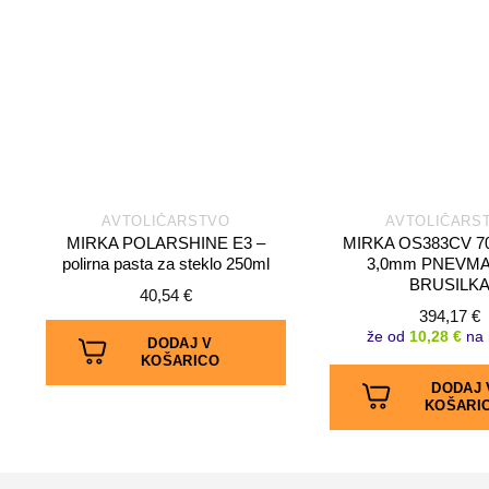
AVTOLIČARSTVO
AVTOLIČARS
MIRKA POLARSHINE E3 –
MIRKA OS383CV 7
polirna pasta za steklo 250ml
3,0mm PNEVM
BRUSILK
40,54
€
394,17
€
že od
10,28 €
na 
DODAJ V
KOŠARICO
DODAJ 
KOŠARI