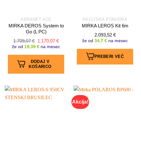
ABRANET ACE
AKCIJSKA PONUDBA
MIRKA DEROS System to
MIRKA LEROS Kit 6m
Go (L PC)
2.093,52
€
Izvirna
Trenutna
1.709,07
€
1.170,07
€
že od
34,7 €
na mesec
cena
cena
že od
19,39 €
na mesec
je
je:
bila:
1.170,07 €.
PREBERI VEČ
1.709,07 €.
DODAJ V
KOŠARICO
Akcija!