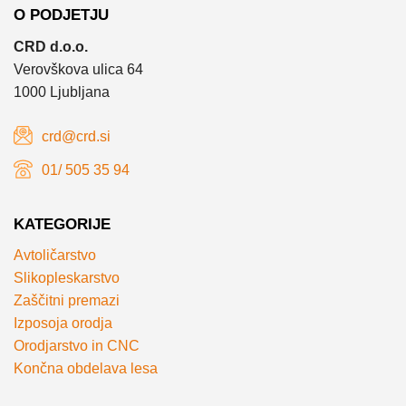
O PODJETJU
CRD d.o.o.
Verovškova ulica 64
1000 Ljubljana
crd@crd.si
01/ 505 35 94
KATEGORIJE
Avtoličarstvo
Slikopleskarstvo
Zaščitni premazi
Izposoja orodja
Orodjarstvo in CNC
Končna obdelava lesa