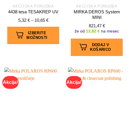
AKCIJSKA PONUDBA
AKCIJSKA PONUDBA
4438 tesa TESAKREP UV
MIRKA DEROS System
MINI
Cenovni
5,32
€
–
10,65
€
razpon:
821,47
€
od
že od
13,82 €
na mesec
5,32 €
IZBERITE
do
MOŽNOSTI
10,65 €
DODAJ V
Ta
KOŠARICO
izdelek
ima
več
različic.
Možnosti
Akcija!
Akcija!
lahko
izberete
na
strani
izdelka