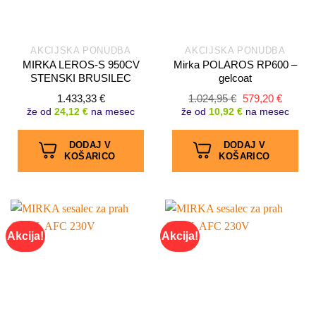
AKCIJSKA PONUDBA
AKCIJSKA PONUDBA
MIRKA LEROS-S 950CV
Mirka POLAROS RP600 –
STENSKI BRUSILEC
gelcoat
Izvirna
Trenut
1.433,33
€
1.024,95
€
579,20
€
cena
cena
že od
24,12 €
na mesec
že od
10,92 €
na mesec
je
je:
bila:
579,20 
1.024,95 €.
DODAJ V
DODAJ V
KOŠARICO
KOŠARICO
Akcija!
Akcija!