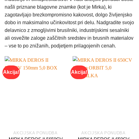
našli priznane blagovne znamke (kot je Mirka), ki
zagotavljajo brezkompromisno kakovost, dolgo življenjsko
dobo in maksimalno učinkovitost pri delu. Nadgradite svojo
delavnico z zmogljivimi brusilniki, industrijskimi sesalniki
ali osvežite zaloge zaščitnih sredstev in brusnih materialov
– vse to po znižanih, podjetjem prilagojenih cenah.
Akcija!
Akcija!
AKCIJSKA PONUDBA
AKCIJSKA PONUDBA