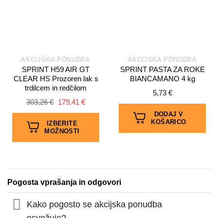
AKCIJSKA PONUDBA
AKCIJSKA PONUDBA
SPRINT H59 AIR GT
SPRINT PASTA ZA ROKE
CLEAR HS Prozoren lak s
BIANCAMANO 4 kg
trdilcem in redčilom
5,73
€
Izvirna
Trenutna
303,26
€
179,41
€
cena
cena
DODAJ V
je
je:
KOŠARICO
bila:
179,41 €.
IZBERITE
303,26 €.
MOŽNOSTI
Ta
izdelek
ima
več
Pogosta vprašanja in odgovori
različic.
Možnosti
Kako pogosto se akcijska ponudba
lahko