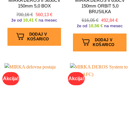
MIRKA DEROS II 5650CV
MIRKA DEROS II 650CV
150mm 5,0 BOX
150mm ORBIT 5,0
BRUSILKA
Izvirna
Trenutna
700,16
€
560,13
€
cena
cena
Izvirna
Trenutn
že od
10,41 €
na mesec
616,05
€
492,84
€
je
je:
cena
cena
že od
10,56 €
na mesec
bila:
560,13 €.
je
je:
700,16 €.
bila:
492,84 €
DODAJ V
616,05 €.
KOŠARICO
DODAJ V
KOŠARICO
Akcija!
Akcija!