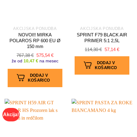
AKCIJSKA PONUDBA
AKCIJSKA PONUDBA
NOVOI!! MIRKA
SPRINT F79 BLACK AIR
POLAROS RP 600 EU Ø
PRIMER 5:1 2,5L
150 mm
Izvirna
Trenutna
114,30
€
57,14
€
cena
cena
Izvirna
Trenutna
767,38
€
575,54
€
je
je:
cena
cena
že od
10,47 €
na mesec
bila:
57,14 €.
DODAJ V
je
je:
114,30 €.
KOŠARICO
bila:
575,54 €.
767,38 €.
DODAJ V
KOŠARICO
Akcija!