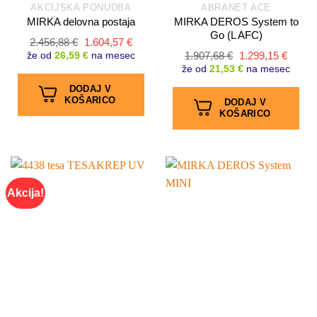
AKCIJSKA PONUDBA
ABRANET ACE
MIRKA delovna postaja
MIRKA DEROS System to
Go (L AFC)
Izvirna
Trenutna
2.456,88
€
1.604,57
€
cena
cena
Izvirna
Trenut
že od
26,59 €
na mesec
1.907,68
€
1.299,15
€
je
je:
cena
cena
že od
21,53 €
na mesec
bila:
1.604,57 €.
je
je:
2.456,88 €.
bila:
1.299,
DODAJ V
1.907,68 €.
KOŠARICO
DODAJ V
KOŠARICO
Akcija!