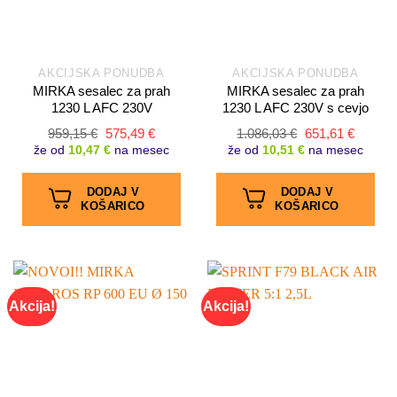
AKCIJSKA PONUDBA
AKCIJSKA PONUDBA
MIRKA sesalec za prah
MIRKA sesalec za prah
1230 L AFC 230V
1230 L AFC 230V s cevjo
Izvirna
Trenutna
Izvirna
Trenut
959,15
€
575,49
€
1.086,03
€
651,61
€
cena
cena
cena
cena
že od
10,47 €
na mesec
že od
10,51 €
na mesec
je
je:
je
je:
bila:
575,49 €.
bila:
651,61 
959,15 €.
1.086,03 €.
DODAJ V
DODAJ V
KOŠARICO
KOŠARICO
Akcija!
Akcija!