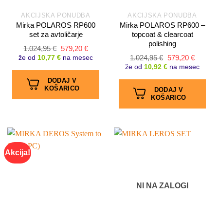
AKCIJSKA PONUDBA
AKCIJSKA PONUDBA
Mirka POLAROS RP600
Mirka POLAROS RP600 –
set za avtoličarje
topcoat & clearcoat
polishing
Izvirna
Trenutna
1.024,95
€
579,20
€
cena
cena
Izvirna
Trenut
že od
10,77 €
na mesec
1.024,95
€
579,20
€
je
je:
cena
cena
že od
10,92 €
na mesec
bila:
579,20 €.
je
je:
1.024,95 €.
bila:
579,20 
DODAJ V
1.024,95 €.
KOŠARICO
DODAJ V
KOŠARICO
Akcija!
NI NA ZALOGI