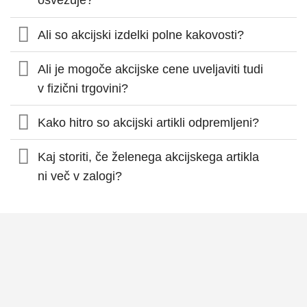
osvežuje?
izberete
na
strani
Ali so akcijski izdelki polne kakovosti?
izdelka
Ali je mogoče akcijske cene uveljaviti tudi
v fizični trgovini?
Kako hitro so akcijski artikli odpremljeni?
Kaj storiti, če želenega akcijskega artikla
ni več v zalogi?