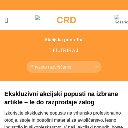
Skoči
na
vsebino
Akcijska ponudba
FILTRIRAJ
Ekskluzivni akcijski popusti na izbrane
artikle – le do razprodaje zalog
Izkoristite ekskluzivne popuste na vrhunsko profesionalno
orodje, stroje in potrošni material za avtoličarstvo, lesno
industrijo in slikopleskarstvo. V naši akcijski ponudbi boste