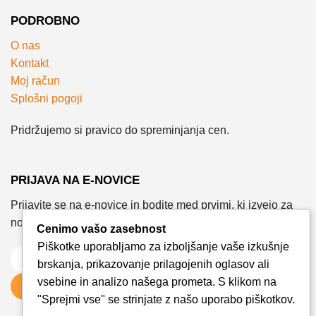
PODROBNO
O nas
Kontakt
Moj račun
Splošni pogoji
Pridržujemo si pravico do spreminjanja cen.
PRIJAVA NA E-NOVICE
Prijavite se na e-novice in bodite med prvimi, ki izvejo za
novosti, posebne ponudbe in koristne nasvete.
Cenimo vašo zasebnost
Piškotke uporabljamo za izboljšanje vaše izkušnje
brskanja, prikazovanje prilagojenih oglasov ali
vsebine in analizo našega prometa. S klikom na
PRIJAVA
"Sprejmi vse" se strinjate z našo uporabo piškotkov.