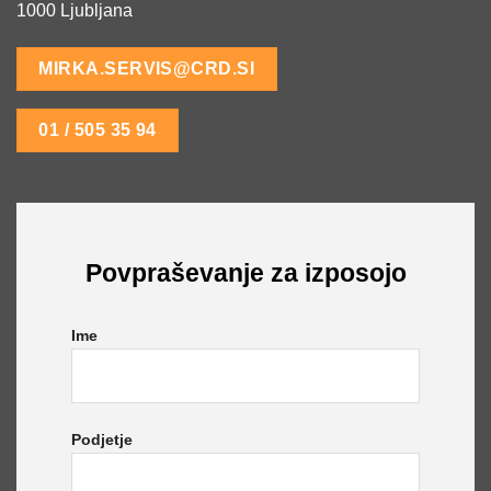
1000 Ljubljana
MIRKA.SERVIS@CRD.SI
01 / 505 35 94
Povpraševanje za izposojo
Ime
Podjetje