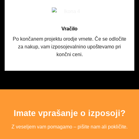
Vračilo
Po končanem projektu orodje vrnete. Če se odločite
za nakup, vam izposojevalnino upoštevamo pri
končni ceni.
Imate vprašanje o izposoji?
Z veseljem vam pomagamo – pišite nam ali pokličite.