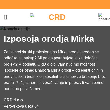
Skoči
na
vsebino
Izposoja orodja Mirka
Želite preizkusiti profesionalno Mirka orodje, preden se
odločite za nakup? Ali pa ga potrebujete le za določen
projekt? V podjetju CRD d.o.o. vam nudimo možnost
izposoje celotnega nabora Mirka orodij – od električnih in
pnevmatskih brusilk do sesalnih sistemov za brušenje brez
prahu. Pošljite nam povpraševanje in pripravili vam bomo
ponudbo po vaši meri.
CRD d.o.o.
Verovškova ulica 64