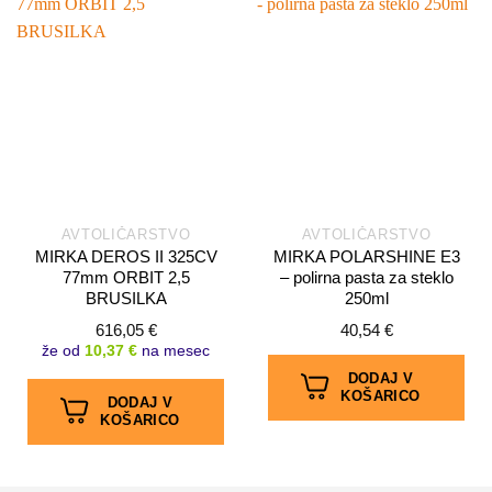
AVTOLIČARSTVO
AVTOLIČARSTVO
MIRKA DEROS II 325CV
MIRKA POLARSHINE E3
77mm ORBIT 2,5
– polirna pasta za steklo
BRUSILKA
250ml
616,05
€
40,54
€
že od
10,37 €
na mesec
DODAJ V
KOŠARICO
DODAJ V
KOŠARICO