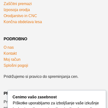
Zaščitni premazi
Izposoja orodja
Orodjarstvo in CNC
Končna obdelava lesa
PODROBNO
O nas
Kontakt
Moj račun
Splošni pogoji
Pridržujemo si pravico do spreminjanja cen.
PRIJAVA NA E-NOVICE
Cenimo vašo zasebnost
Prijavite se na e-novice in bodite med prvimi, ki izvejo za
Piškotke uporabljamo za izboljšanje vaše izkušnje
novosti, posebne ponudbe in koristne nasvete.