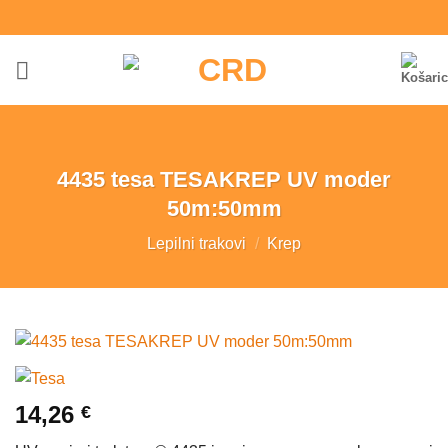
Skoči
na
vsebino
4435 tesa TESAKREP UV moder
50m:50mm
Lepilni trakovi
/
Krep
14,26
€