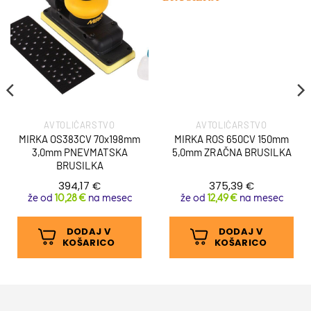
AVTOLIČARSTVO
AVTOLIČARSTVO
MIRKA OS383CV 70x198mm
MIRKA ROS 650CV 150mm
3,0mm PNEVMATSKA
5,0mm ZRAČNA BRUSILKA
BRUSILKA
394,17
€
375,39
€
že od
10,28 €
na mesec
že od
12,49 €
na mesec
DODAJ V
DODAJ V
KOŠARICO
KOŠARICO