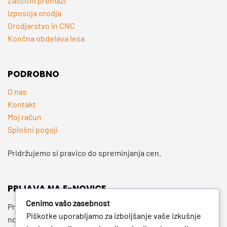
Zaščitni premazi
Izposoja orodja
Orodjarstvo in CNC
Končna obdelava lesa
PODROBNO
O nas
Kontakt
Moj račun
Splošni pogoji
Pridržujemo si pravico do spreminjanja cen.
PRIJAVA NA E-NOVICE
Cenimo vašo zasebnost
Prijavite se na e-novice in bodite med prvimi, ki izvejo za
Piškotke uporabljamo za izboljšanje vaše izkušnje
novosti, posebne ponudbe in koristne nasvete.