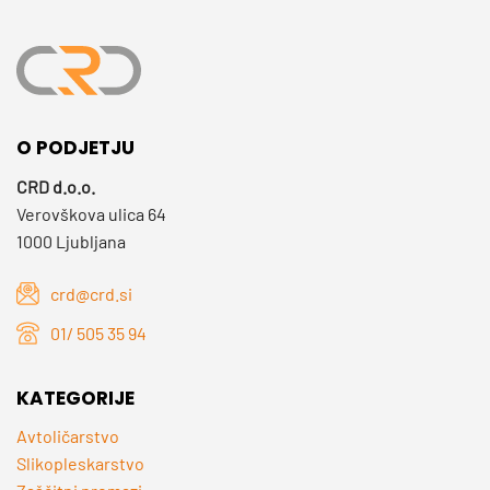
O PODJETJU
CRD d.o.o.
Verovškova ulica 64
1000 Ljubljana
crd@crd.si
01/ 505 35 94
KATEGORIJE
Avtoličarstvo
Slikopleskarstvo