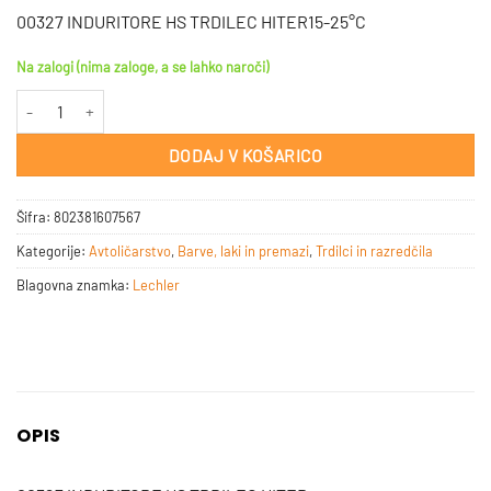
00327 INDURITORE HS TRDILEC HITER
15-25°C
Na zalogi (nima zaloge, a se lahko naroči)
LECHLER INDURITORE TRDILEC HITER 0,5 lit količina
DODAJ V KOŠARICO
Šifra:
802381607567
Kategorije:
Avtoličarstvo
,
Barve, laki in premazi
,
Trdilci in razredčila
Blagovna znamka:
Lechler
OPIS