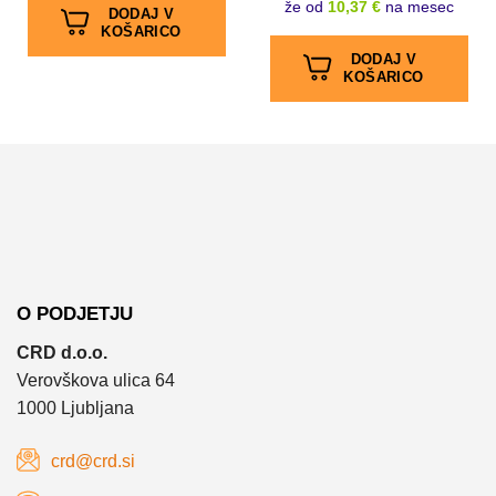
že od
10,37 €
na mesec
DODAJ V
KOŠARICO
DODAJ V
KOŠARICO
O PODJETJU
CRD d.o.o.
Verovškova ulica 64
1000 Ljubljana
crd@crd.si