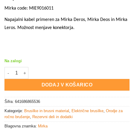
Mirka code:
MIE9016011
Napajalni kabel primeren za Mirka Deros, Mirka Deos in Mirka
Leros. Možnost menjave konektorja.
Na zalogi
MIRKA kabel z zamenljivim konektorjem 4,3m CE 230V EU količi
DODAJ V KOŠARICO
Šifra:
641686865536
Kategorije:
Brusilke in brusni material
,
Električne brusilke
,
Orodje za
ročno brušenje
,
Rezervni deli in dodatki
Blagovna znamka:
Mirka